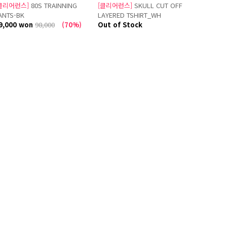
클리어런스]
80S TRAINNING
[클리어런스]
SKULL CUT OFF
ANTS-BK
LAYERED TSHIRT_WH
9,000 won
98,000
(70%)
Out of Stock