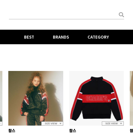
BEST
BRANDS
CATEGORY
참스
참스