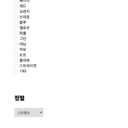
베이지
레드
오렌지
브라운
블루
옐로우
퍼플
그린
데님
카모
도트
플라워
스트라이프
기타
정렬