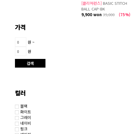
[클리어런스]
BASIC STITCH
BALL CAP-BK
9,900 won
39,000
(75%)
가격
원 ~
원
검색
컬러
블랙
화이트
그레이
네이비
핑크