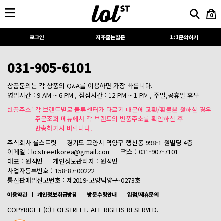
0
로그인
자주묻는질문
1:1문의하기
031-905-6101
상품문의는 각 상품의 Q&A를 이용하면 가장 빠릅니다.
영업시간 : 9 AM ~ 6 PM , 점심시간 : 12 PM ~ 1 PM , 주말,공휴일 휴무
반품주소: 각 브랜드별로 물류센터가 다르기 때문에 교환/환불을 원하실 경우
주문조회 메뉴에서 각 브랜드의 반품주소를 확인하신 후
반송하기시 바랍니다.
주식회사 롤스트릿
경기도 고양시 덕양구 행신동 998-1 원빌딩 4층
이메일 : lolstreetkorea@gmail.com
팩스 : 031-907-7101
대표 : 원석민
개인정보관리자 : 원석민
사업자등록번호 : 158-87-00222
통신판매업신고번호 : 제2019-고양덕양구-0273호
이용약관
개인정보취급방침
방문수령안내
입점/제휴문의
COPYRIGHT (C) LOLSTREET. ALL RIGHTS RESERVED.