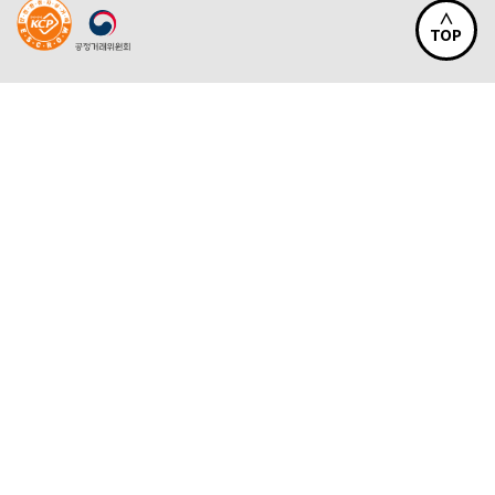
∧
TOP