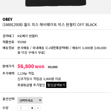
OBEY
(166912938) 월드 피스 헤비웨이트 박스 반팔티 OFF BLACK
검색태그
#오베이 반팔티
제품번호
93368
배송정보
본사배송
/
국내배송 (CJ대한통운택배)
/
배송비 3,000원 (100,000
원 이상 구매시 무료)
56,800
won
판매가격
69,000
추가혜택
1,136p 적립
신규가입시 적립금 3,000원 지급
회원등급별 추가할인
할인금액보기
회원등급 할인가
옵션선택
비회원
56,800원
수량
+
-