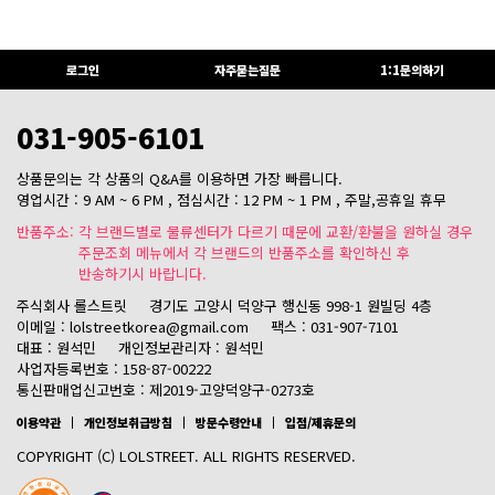
로그인
자주묻는질문
1:1문의하기
031-905-6101
상품문의는 각 상품의 Q&A를 이용하면 가장 빠릅니다.
영업시간 : 9 AM ~ 6 PM , 점심시간 : 12 PM ~ 1 PM , 주말,공휴일 휴무
반품주소: 각 브랜드별로 물류센터가 다르기 때문에 교환/환불을 원하실 경우
주문조회 메뉴에서 각 브랜드의 반품주소를 확인하신 후
반송하기시 바랍니다.
주식회사 롤스트릿
경기도 고양시 덕양구 행신동 998-1 원빌딩 4층
이메일 : lolstreetkorea@gmail.com
팩스 : 031-907-7101
대표 : 원석민
개인정보관리자 : 원석민
사업자등록번호 : 158-87-00222
통신판매업신고번호 : 제2019-고양덕양구-0273호
이용약관
개인정보취급방침
방문수령안내
입점/제휴문의
COPYRIGHT (C) LOLSTREET. ALL RIGHTS RESERVED.