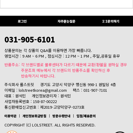
로그인
자주묻는질문
1:1문의하기
031-905-6101
상품문의는 각 상품의 Q&A를 이용하면 가장 빠릅니다.
영업시간 : 9 AM ~ 6 PM , 점심시간 : 12 PM ~ 1 PM , 주말,공휴일 휴무
반품주소: 각 브랜드별로 물류센터가 다르기 때문에 교환/환불을 원하실 경우
주문조회 메뉴에서 각 브랜드의 반품주소를 확인하신 후
반송하기시 바랍니다.
주식회사 롤스트릿
경기도 고양시 덕양구 행신동 998-1 원빌딩 4층
이메일 : lolstreetkorea@gmail.com
팩스 : 031-907-7101
대표 : 원석민
개인정보관리자 : 원석민
사업자등록번호 : 158-87-00222
통신판매업신고번호 : 제2019-고양덕양구-0273호
이용약관
개인정보취급방침
방문수령안내
입점/제휴문의
COPYRIGHT (C) LOLSTREET. ALL RIGHTS RESERVED.