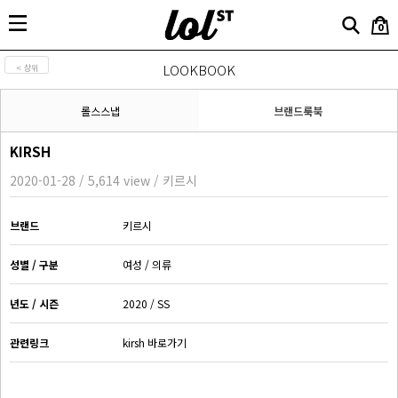
0
LOOKBOOK
< 상위
롤스스냅
브랜드룩북
KIRSH
2020-01-28 / 5,614 view / 키르시
브랜드
키르시
성별 / 구분
여성 / 의류
년도 / 시즌
2020 / SS
관련링크
kirsh 바로가기