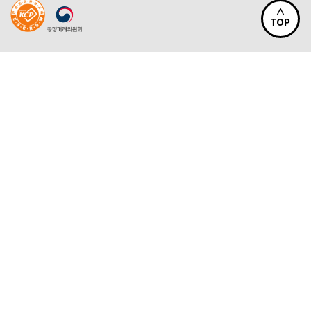
∧
TOP