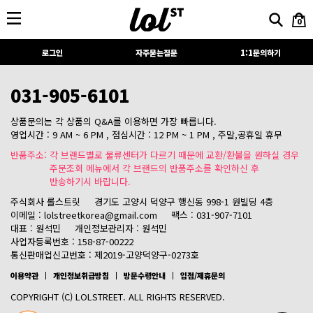
0
로그인
자주묻는질문
1:1문의하기
031-905-6101
상품문의는 각 상품의 Q&A를 이용하면 가장 빠릅니다.
영업시간 : 9 AM ~ 6 PM , 점심시간 : 12 PM ~ 1 PM , 주말,공휴일 휴무
반품주소: 각 브랜드별로 물류센터가 다르기 때문에 교환/환불을 원하실 경우
주문조회 메뉴에서 각 브랜드의 반품주소를 확인하신 후
반송하기시 바랍니다.
주식회사 롤스트릿
경기도 고양시 덕양구 행신동 998-1 원빌딩 4층
이메일 : lolstreetkorea@gmail.com
팩스 : 031-907-7101
대표 : 원석민
개인정보관리자 : 원석민
사업자등록번호 : 158-87-00222
통신판매업신고번호 : 제2019-고양덕양구-0273호
이용약관
개인정보취급방침
방문수령안내
입점/제휴문의
COPYRIGHT (C) LOLSTREET. ALL RIGHTS RESERVED.