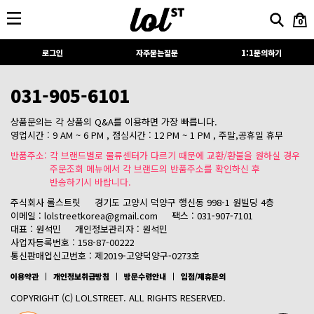
0
로그인
자주묻는질문
1:1문의하기
031-905-6101
상품문의는 각 상품의 Q&A를 이용하면 가장 빠릅니다.
영업시간 : 9 AM ~ 6 PM , 점심시간 : 12 PM ~ 1 PM , 주말,공휴일 휴무
반품주소: 각 브랜드별로 물류센터가 다르기 때문에 교환/환불을 원하실 경우
주문조회 메뉴에서 각 브랜드의 반품주소를 확인하신 후
반송하기시 바랍니다.
주식회사 롤스트릿
경기도 고양시 덕양구 행신동 998-1 원빌딩 4층
이메일 : lolstreetkorea@gmail.com
팩스 : 031-907-7101
대표 : 원석민
개인정보관리자 : 원석민
사업자등록번호 : 158-87-00222
통신판매업신고번호 : 제2019-고양덕양구-0273호
이용약관
개인정보취급방침
방문수령안내
입점/제휴문의
COPYRIGHT (C) LOLSTREET. ALL RIGHTS RESERVED.