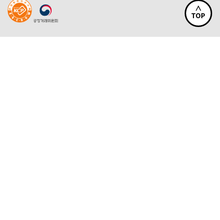
∧
TOP