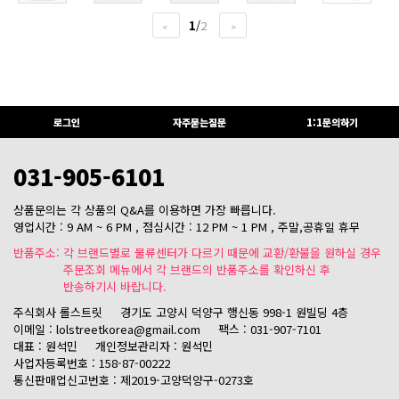
1
/
2
<
>
로그인
자주묻는질문
1:1문의하기
031-905-6101
상품문의는 각 상품의 Q&A를 이용하면 가장 빠릅니다.
영업시간 : 9 AM ~ 6 PM , 점심시간 : 12 PM ~ 1 PM , 주말,공휴일 휴무
반품주소: 각 브랜드별로 물류센터가 다르기 때문에 교환/환불을 원하실 경우
주문조회 메뉴에서 각 브랜드의 반품주소를 확인하신 후
반송하기시 바랍니다.
주식회사 롤스트릿
경기도 고양시 덕양구 행신동 998-1 원빌딩 4층
이메일 : lolstreetkorea@gmail.com
팩스 : 031-907-7101
대표 : 원석민
개인정보관리자 : 원석민
사업자등록번호 : 158-87-00222
통신판매업신고번호 : 제2019-고양덕양구-0273호