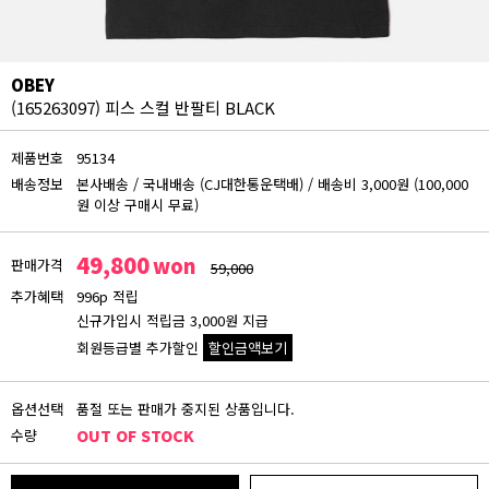
OBEY
(165263097) 피스 스컬 반팔티 BLACK
제품번호
95134
배송정보
본사배송
/
국내배송 (CJ대한통운택배)
/
배송비 3,000원 (100,000
원 이상 구매시 무료)
49,800
won
판매가격
59,000
추가혜택
996p 적립
신규가입시 적립금 3,000원 지급
회원등급별 추가할인
할인금액보기
회원등급 할인가
옵션선택
품절 또는 판매가 중지된 상품입니다.
비회원
수량
OUT OF STOCK
49,800원
블루