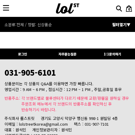
0
소분류:전체 / 정렬:
신상품순
필터열기▼
분류
전체보기
정렬
신상품순
인기상품순
할인율순
로그인
자주묻는질문
1:1문의하기
상품명순
낮은가격순
높은가격순
031-905-6101
가격
~
검색
상품문의는 각 상품의 Q&A를 이용하면 가장 빠릅니다.
컬러
영업시간 : 9 AM ~ 6 PM , 점심시간 : 12 PM ~ 1 PM , 주말,공휴일 휴무
반품주소: 각 브랜드별로 물류센터가 다르기 때문에 교환/환불을 원하실 경우
주문조회 메뉴에서 각 브랜드의 반품주소를 확인하신 후
반송하기시 바랍니다.
세일
신상품
품절상품 제외
주식회사 롤스트릿
경기도 고양시 덕양구 행신동 998-1 원빌딩 4층
이메일 : lolstreetkorea@gmail.com
팩스 : 031-907-7101
대표 : 원석민
개인정보관리자 : 원석민