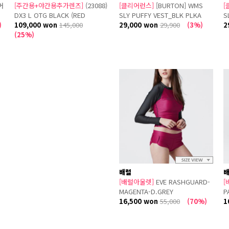
어
[주간용+야간용추가렌즈]
(23088)
[클리어런스]
[BURTON] WMS
[
DX3 L OTG BLACK (RED
SLY PUFFY VEST_BLK PLKA
S
)
ION+CLEAR)
109,000 won
145,000
SQRS
29,000 won
29,900
(3%)
2
(25%)
배럴
[배럴아울렛]
EVE RASHGUARD-
[
MAGENTA-D.GREY
P
16,500 won
55,000
(70%)
1