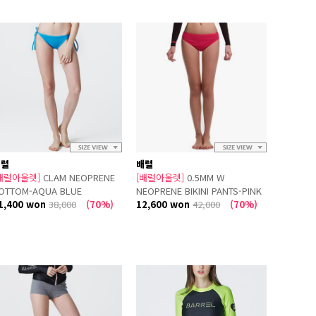
배럴
배럴
배럴아울렛]
CLAM NEOPRENE
[배럴아울렛]
0.5MM W
OTTOM-AQUA BLUE
NEOPRENE BIKINI PANTS-PINK
1,400 won
38,000
(70%)
(BOTTOM A)
12,600 won
42,000
(70%)