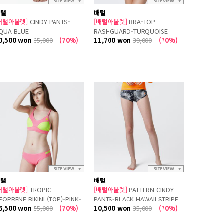
배럴
배럴
배럴아울렛]
CINDY PANTS-
[배럴아울렛]
BRA-TOP
QUA BLUE
RASHGUARD-TURQUOISE
0,500 won
35,000
(70%)
11,700 won
39,000
(70%)
배럴
배럴
배럴아울렛]
TROPIC
[배럴아울렛]
PATTERN CINDY
EOPRENE BIKINI (TOP)-PINK-
PANTS-BLACK HAWAII STRIPE
.YELLOW
6,500 won
55,000
(70%)
10,500 won
35,000
(70%)