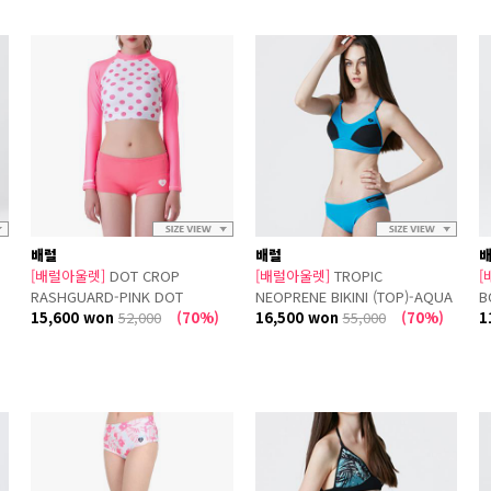
배럴
배럴
[배럴아울렛]
DOT CROP
[배럴아울렛]
TROPIC
[
RASHGUARD-PINK DOT
NEOPRENE BIKINI (TOP)-AQUA
B
15,600 won
52,000
(70%)
BLUE-BLACK
16,500 won
55,000
(70%)
1