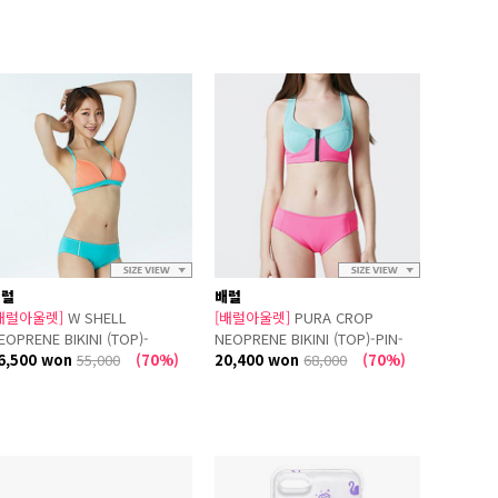
배럴
배럴
배럴아울렛]
W SHELL
[배럴아울렛]
PURA CROP
EOPRENE BIKINI (TOP)-
NEOPRENE BIKINI (TOP)-PIN-
ORAL/PISTACHIO
6,500 won
55,000
(70%)
MINT
20,400 won
68,000
(70%)