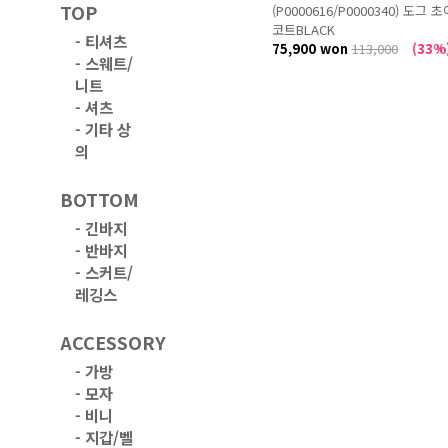
TOP
(P0000616/P0000340) 도그 초
코트BLACK
-
티셔츠
75,900 won
113,000
(33%
-
스웨트/
니트
-
셔츠
-
기타 상
의
BOTTOM
-
긴바지
-
반바지
-
스커트/
레깅스
ACCESSORY
-
가방
-
모자
-
비니
-
지갑/벨