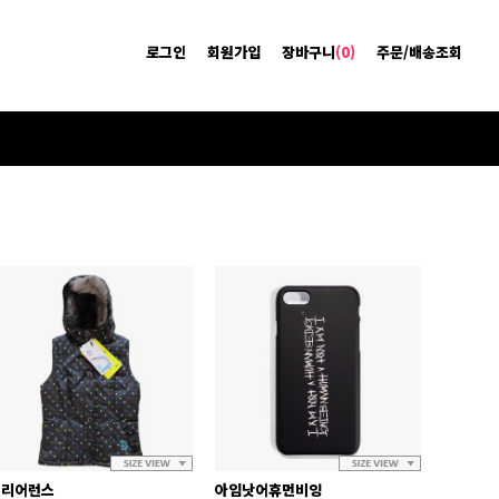
로그인
회원가입
장바구니
(0)
주문/배송조회
클리어런스
아임낫어휴먼비잉