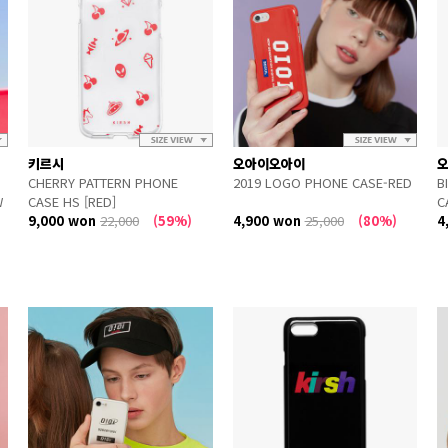
키르시
오아이오아이
CHERRY PATTERN PHONE
2019 LOGO PHONE CASE-RED
B
W
CASE HS [RED]
C
9,000 won
22,000
(59%)
4,900 won
25,000
(80%)
4