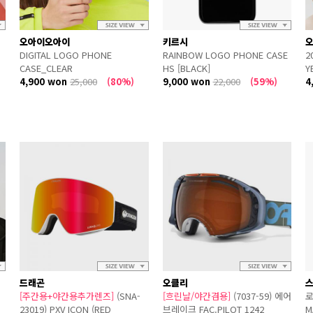
오아이오아이
키르시
DIGITAL LOGO PHONE
RAINBOW LOGO PHONE CASE
2
CASE_CLEAR
HS [BLACK]
Y
4,900 won
25,000
(80%)
9,000 won
22,000
(59%)
4
드래곤
오클리
[주간용+야간용추가렌즈]
(SNA-
[흐린날/야간겸용]
(7037-59) 에어
로
23019) PXV ICON (RED
브레이크 FAC.PILOT 1242
M