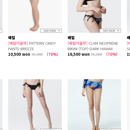
배럴
배럴
-
[배럴아울렛]
PATTERN CINDY
[배럴아울렛]
CLAM NEOPRENE
[
PANTS-BREEZE
BIKINI (TOP)-DARK HAWAII
S
10,500 won
35,000
(70%)
16,500 won
55,000
(70%)
1