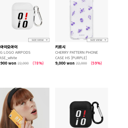
오아이오아이
키르시
IG LOGO AIRPODS
CHERRY PATTERN PHONE
ASE_white
CASE HS [PURPLE]
,900 won
22,000
(78%)
9,000 won
22,000
(59%)