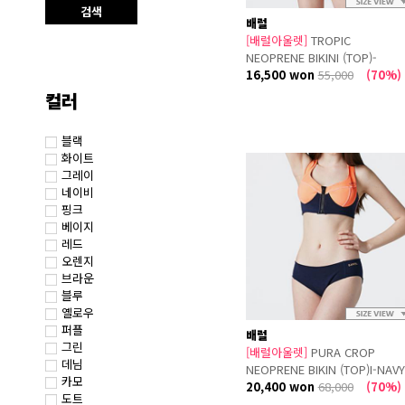
키르시
검색
티에스지
배럴
[배럴아울렛]
TROPIC
허프
NEOPRENE BIKINI (TOP)-
헐리
PEACH-NAVY
16,500 won
55,000
(70%)
컬러
블랙
화이트
그레이
네이비
핑크
베이지
레드
오렌지
브라운
블루
옐로우
퍼플
배럴
그린
[배럴아울렛]
PURA CROP
데님
NEOPRENE BIKIN (TOP)I-NAVY
카모
PEACH
20,400 won
68,000
(70%)
도트