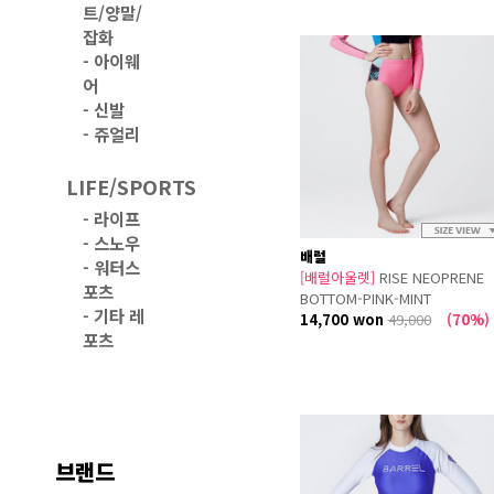
트/양말/
잡화
-
아이웨
어
-
신발
-
쥬얼리
LIFE/SPORTS
-
라이프
-
스노우
배럴
-
워터스
[배럴아울렛]
RISE NEOPRENE
포츠
BOTTOM-PINK-MINT
-
기타 레
14,700 won
49,000
(70%)
포츠
브랜드