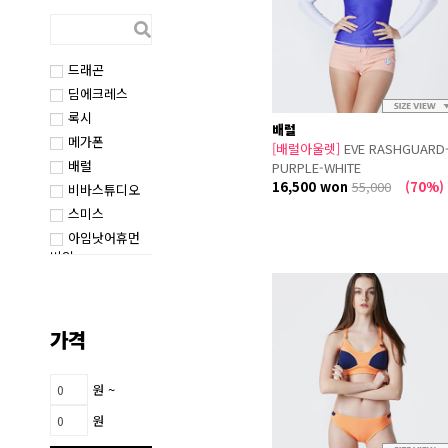
드래곤
딤에크레스
록시
배럴
메가폰
[배럴아울렛]
EVE RASHGUARD
배럴
PURPLE-WHITE
16,500 won
55,000
(70%)
비바스튜디오
스미스
아임낫어휴먼
비잉
오아이오아이
오클리
일렉트릭
가격
지로
칼하트
원 ~
퀵실버
원
클리어런스