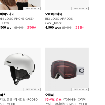
오아이오아이
오아이오아이
019 LOGO PHONE CASE-
BIG LOGO AIRPODS
ELLOW
CASE_black
,900 won
25,000
(80%)
4,900 won
22,000
(78%)
스미스
오클리
데오 헬멧 (아시안핏) RODEO
[주/야간겸용]
(7050-B9) 플라이
ATTE WHITE
트덱 L 유니버셜핏 MATTE WHITE