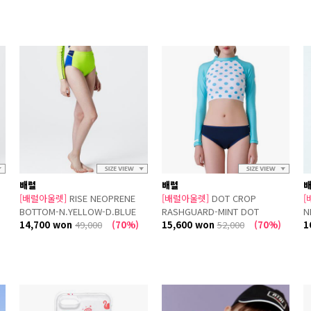
배럴
배럴
[배럴아울렛]
RISE NEOPRENE
[배럴아울렛]
DOT CROP
[
BOTTOM-N.YELLOW-D.BLUE
RASHGUARD-MINT DOT
N
14,700 won
49,000
(70%)
15,600 won
52,000
(70%)
C
1