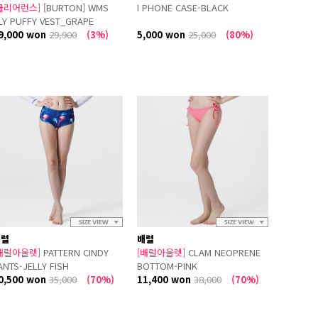
클리어런스]
[BURTON] WMS
I PHONE CASE-BLACK
LY PUFFY VEST_GRAPE
9,000 won
29,900
(3%)
5,000 won
25,000
(80%)
배럴
배럴
배럴아울렛]
PATTERN CINDY
[배럴아울렛]
CLAM NEOPRENE
ANTS-JELLY FISH
BOTTOM-PINK
0,500 won
35,000
(70%)
11,400 won
38,000
(70%)