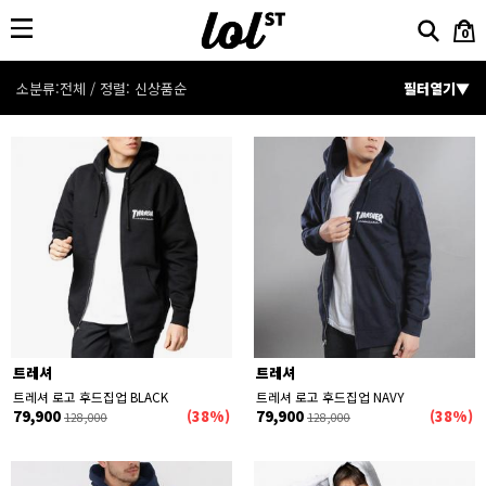
0
소분류:전체 / 정렬:
신상품순
필터열기▼
분류
전체보기
CATEGORY
OUTER
TOP
BOTTOM
ACCESSORY
정렬
신상품순
인기상품순
할인율순
상품명순
낮은가격순
높은가격순
트레셔
트레셔
가격
~
검색
트레셔 로고 후드집업 BLACK
트레셔 로고 후드집업 NAVY
79,900
(38%)
79,900
(38%)
128,000
128,000
컬러