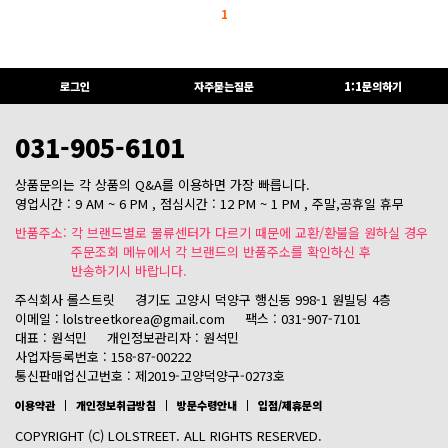
1
로그인
자주묻는질문
1:1문의하기
031-905-6101
상품문의는 각 상품의 Q&A를 이용하면 가장 빠릅니다.
영업시간 : 9 AM ~ 6 PM , 점심시간 : 12 PM ~ 1 PM , 주말,공휴일 휴무
반품주소: 각 브랜드별로 물류센터가 다르기 때문에 교환/환불을 원하실 경우
주문조회 메뉴에서 각 브랜드의 반품주소를 확인하신 후
반송하기시 바랍니다.
주식회사 롤스트릿
경기도 고양시 덕양구 행신동 998-1 원빌딩 4층
이메일 : lolstreetkorea@gmail.com
팩스 : 031-907-7101
대표 : 원석민
개인정보관리자 : 원석민
사업자등록번호 : 158-87-00222
통신판매업신고번호 : 제2019-고양덕양구-0273호
이용약관
개인정보취급방침
방문수령안내
입점/제휴문의
COPYRIGHT (C) LOLSTREET. ALL RIGHTS RESERVED.