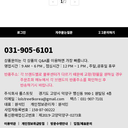
1
/
2
<
>
로그인
자주묻는질문
1:1문의하기
031-905-6101
상품문의는 각 상품의 Q&A를 이용하면 가장 빠릅니다.
영업시간 : 9 AM ~ 6 PM , 점심시간 : 12 PM ~ 1 PM , 주말,공휴일 휴무
반품주소: 각 브랜드별로 물류센터가 다르기 때문에 교환/환불을 원하실 경우
주문조회 메뉴에서 각 브랜드의 반품주소를 확인하신 후
반송하기시 바랍니다.
주식회사 롤스트릿
경기도 고양시 덕양구 행신동 998-1 원빌딩 4층
이메일 : lolstreetkorea@gmail.com
팩스 : 031-907-7101
대표 : 원석민
개인정보관리자 : 원석민
사업자등록번호 : 158-87-00222
통신판매업신고번호 : 제2019-고양덕양구-0273호
이용약관
개인정보취급방침
방문수령안내
입점/제휴문의