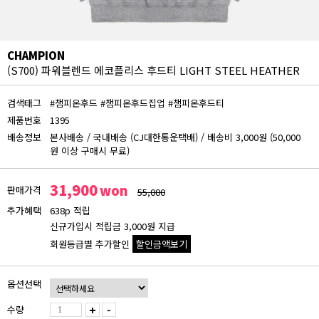
CHAMPION
(S700) 파워블렌드 에코플리스 후드티 LIGHT STEEL HEATHER
검색태그
#챔피온후드
#챔피온후드집업
#챔피온후드티
제품번호
1395
배송정보
본사배송
/
국내배송 (CJ대한통운택배)
/
배송비 3,000원 (50,000
원 이상 구매시 무료)
31,900
won
판매가격
55,000
추가혜택
638p 적립
신규가입시 적립금 3,000원 지급
회원등급별 추가할인
할인금액보기
회원등급 할인가
옵션선택
비회원
31,900원
수량
+
-