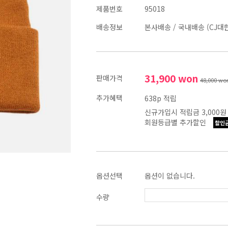
제품번호
95018
배송정보
본사배송
/
국내배송 (CJ대
31,900
won
판매가격
48,000
wo
추가혜택
638p 적립
신규가입시 적립금 3,000원
회원등급별 추가할인
할인
옵션선택
옵션이 없습니다.
수량