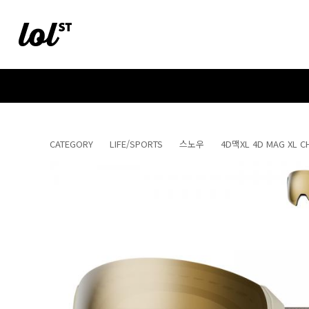
CATEGORY
LIFE/SPORTS
스노우
4D맥XL 4D MAG XL C