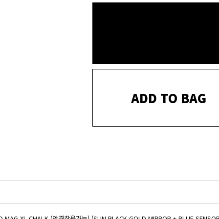
ADD TO BAG
D MAG XL CHALK (안경착용가능) (SUN BLACK GOLD MIRROR + BLUE SENSOR