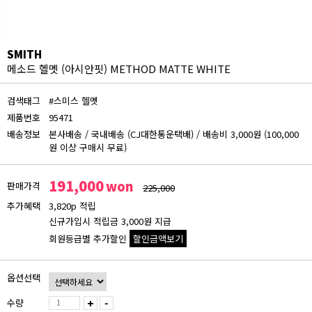
SMITH
메소드 헬멧 (아시안핏) METHOD MATTE WHITE
검색태그
#스미스 헬멧
제품번호
95471
배송정보
본사배송
/
국내배송 (CJ대한통운택배)
/
배송비 3,000원 (100,000
원 이상 구매시 무료)
191,000
won
판매가격
225,000
추가혜택
3,820p 적립
신규가입시 적립금 3,000원 지급
회원등급별 추가할인
할인금액보기
회원등급 할인가
옵션선택
비회원
191,000원
수량
+
-