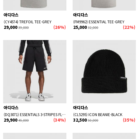
아디다스
아디다스
(CY4574) TREFOIL TEE-GREY
(FM9962) ESSENTIAL TEE-GREY
29,000
(26%)
25,000
(22%)
39,000
32,000
아디다스
아디다스
(DQ3071) ESSENTIALS 3-STRIPES FLEECE SHORTS-BLACK
(CL5295) ICON BEANIE-BLACK
29,900
(34%)
32,500
(35%)
45,000
50,000