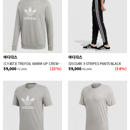
아디다스
아디다스
(CY4573) TREFOIL WARM-UP CREW SWEATSHIRT-GREY
(DV1549) 3-STRIPES PANTS-BLACK
59,000
(23%)
59,000
(34%)
77,000
90,000