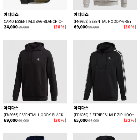
아디다스
아디다스
CAMO ESSENTIALS BAG-BLANCH CARGO
(FM9958) ESSENTIAL HOODY-GREY
24,000
(38%)
69,000
(30%)
39,000
99,000
아디다스
아디다스
(FM9956) ESSENTIAL HOODY-BLACK
(ED6050) 3-STRIPES HALF ZIP HOODIE-BLACK
69,000
(30%)
65,000
(32%)
99,000
96,000