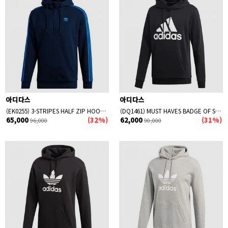
아디다스
아디다스
(EK0255) 3-STRIPES HALF ZIP HOODIE-NAVY
(DQ1461) MUST HAVES BADGE OF SPORT HOODIE-BLACK
65,000
(32%)
62,000
(31%)
96,000
90,000