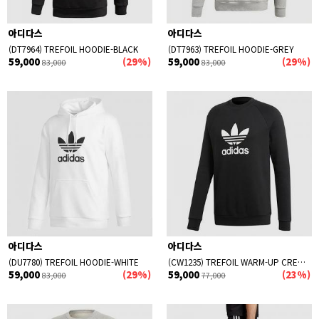
아디다스
아디다스
(DT7964) TREFOIL HOODIE-BLACK
(DT7963) TREFOIL HOODIE-GREY
59,000
(29%)
59,000
(29%)
83,000
83,000
아디다스
아디다스
(DU7780) TREFOIL HOODIE-WHITE
(CW1235) TREFOIL WARM-UP CREW SWEATSHIRT-BLACK
59,000
(29%)
59,000
(23%)
83,000
77,000