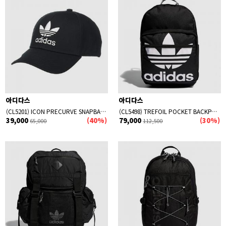
아디다스
아디다스
(CL5201) ICON PRECURVE SNAPBACK-BLACK/WHITE
(CL5498) TREFOIL POCKET BACKPACK-BLACK/WHITE
39,000
(40%)
79,000
(30%)
65,000
112,500