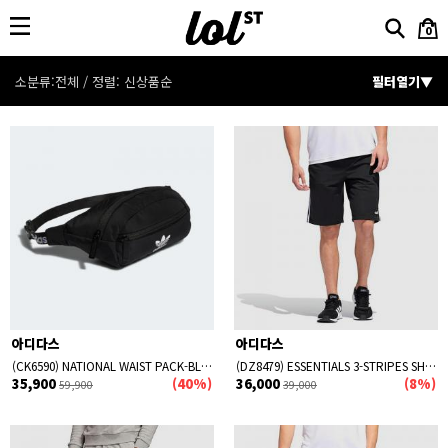
0
소분류:전체 / 정렬:
신상품순
필터열기▼
분류
전체보기
CATEGORY
OUTER
TOP
BOTTOM
ACCESSORY
정렬
신상품순
인기상품순
할인율순
상품명순
낮은가격순
높은가격순
아디다스
아디다스
가격
~
검색
(CK6590) NATIONAL WAIST PACK-BLACK/WHITE
(DZ8479) ESSENTIALS 3-STRIPES SHORTS-BLACK
35,900
(40%)
36,000
(8%)
59,900
39,000
컬러