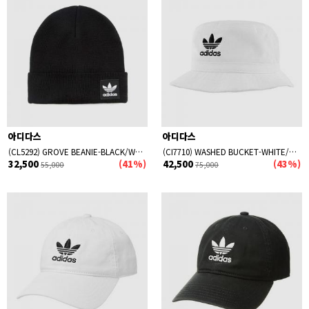
아디다스
아디다스
(CL5292) GROVE BEANIE-BLACK/WHITE
(CI7710) WASHED BUCKET-WHITE/BLACK
32,500
(41%)
42,500
(43%)
55,000
75,000