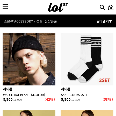
0
소분류:ACCESSORY / 정렬:
신상품순
필터열기▼
분류
전체보기
CATEGORY
OUTER
TOP
BOTTOM
ACCESSORY
-
가방
-
모자
-
지갑/벨트/양말/잡화
-
비니
정렬
신상품순
인기상품순
할인율순
레이든
레이든
상품명순
낮은가격순
높은가격순
WATCH HAT BEANIE (4COLOR)
SKATE SOCKS 2SET
9,900
(42%)
5,900
(53%)
17,000
12,500
가격
~
검색