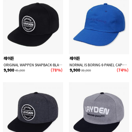
레이든
레이든
ORIGINAL WAPPEN SNAPBACK-BLACK
NORMAL IS BORING 6-PANEL CAP-BLUE
9,900
(78%)
9,900
(74%)
45,000
38,000