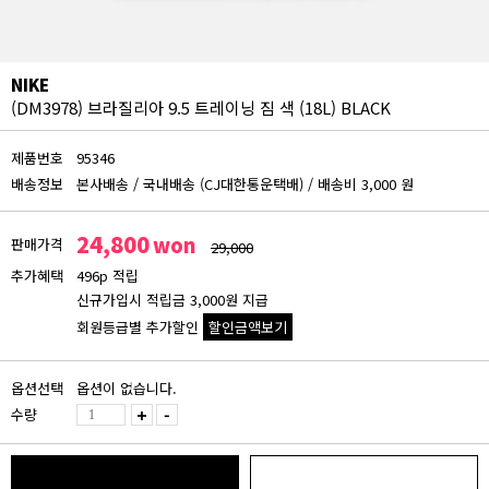
NIKE
(DM3978) 브라질리아 9.5 트레이닝 짐 색 (18L) BLACK
제품번호
95346
배송정보
본사배송
/
국내배송 (CJ대한통운택배)
/
배송비 3,000 원
24,800
won
판매가격
29,000
추가혜택
496p 적립
신규가입시 적립금 3,000원 지급
회원등급별 추가할인
할인금액보기
회원등급 할인가
옵션선택
옵션이 없습니다.
비회원
수량
+
-
24,800원
블루
24,552원 (추가할인 1%)