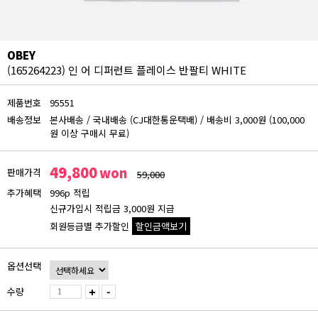
OBEY
(165264223) 인 어 디퍼런트 플레이스 반팔티 WHITE
제품번호
95551
배송정보
본사배송
/
국내배송 (CJ대한통운택배)
/
배송비 3,000원 (100,000
원 이상 구매시 무료)
49,800
won
판매가격
59,000
추가혜택
996p 적립
신규가입시 적립금 3,000원 지급
회원등급별 추가할인
할인금액보기
회원등급 할인가
옵션선택
비회원
49,800원
수량
+
-
블루