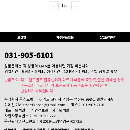
1
/
2
<
>
로그인
자주묻는질문
1:1문의하기
031-905-6101
상품문의는 각 상품의 Q&A를 이용하면 가장 빠릅니다.
영업시간 : 9 AM ~ 6 PM , 점심시간 : 12 PM ~ 1 PM , 주말,공휴일 휴무
반품주소: 각 브랜드별로 물류센터가 다르기 때문에 교환/환불을 원하실 경우
주문조회 메뉴에서 각 브랜드의 반품주소를 확인하신 후
반송하기시 바랍니다.
주식회사 롤스트릿
경기도 고양시 덕양구 행신동 998-1 원빌딩 4층
이메일 : lolstreetkorea@gmail.com
팩스 : 031-907-7101
대표 : 원석민
개인정보관리자 : 원석민
사업자등록번호 : 158-87-00222
통신판매업신고번호 : 제2019-고양덕양구-0273호
이용약관
개인정보취급방침
방문수령안내
입점/제휴문의